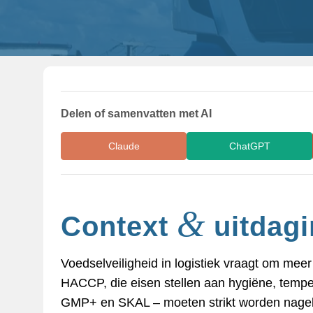
Delen of samenvatten met AI
Claude
ChatGPT
&
Context
uitdagi
Voedselveiligheid in logistiek vraagt om mee
HACCP, die eisen stellen aan hygiëne, temper
GMP+ en SKAL – moeten strikt worden nageleefd