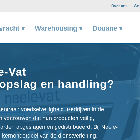
Over ons
Wer
vracht ▾
Warehousing ▾
Douane ▾
e-Vat
 opslag en handling?
centraal: voedselveiligheid. Bedrijven in de
 vertrouwen dat hun producten veilig,
orden opgeslagen en gedistribueerd. Bij Neele-
n kernonderdeel van de dienstverlening.