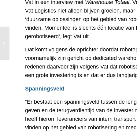
Vat in een interview met
Warehouse Totaal
. V
Vat Logistics niet alleen blijven groeien, maa
‘duurzame oplossingen op het gebied van robot
vinden. Momenteel is slechts één locatie van 
gerobotiseerd’, legt Vat uit
BluJay API-platform
moet data-uitwisseling
Dat komt volgens de oprichter doordat roboto
stimuleren
voornamelijk zijn gericht op dedicated wareh
redenen daarvoor zijn volgens Vat dat robotis
een grote investering is en dat er dus langj
Spanningsveld
“Er bestaat een spanningsveld tussen de leng
geven en de terugverdientijd van de investerin
heeft hierom leveranciers van intern transpo
vinden op het gebied van robotisering en mec