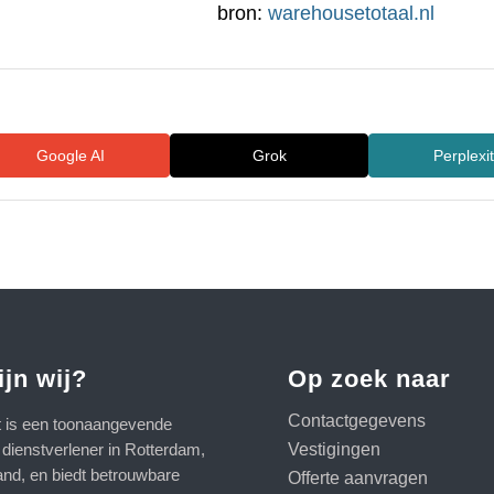
bron:
warehousetotaal.nl
Google AI
Grok
Perplexi
ijn wij?
Op zoek naar
Contactgegevens
t is een toonaangevende
Vestigingen
e dienstverlener in Rotterdam,
and, en biedt betrouwbare
Offerte aanvragen