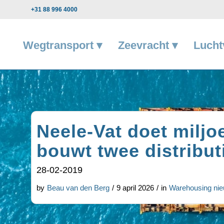
+31 88 996 4000
Wegtransport ▾
Zeevracht ▾
Lucht
Neele-Vat doet miljo
bouwt twee distribut
28-02-2019
by
Beau van den Berg
/
9 april 2026
/
in
Warehousing ni