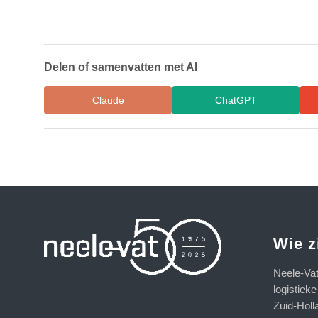
Delen of samenvatten met AI
Claude
ChatGPT
Wie z
Neele-Va
logistiek
Zuid-Holl