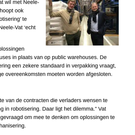
at wil met Neele-
r hoopt ook
isering’ te
Neele-Vat ‘echt
plossingen
ouses in plaats van op public warehouses. De
ering een zekere standaard in verpakking vraagt,
arige overeenkomsten moeten worden afgesloten.
te van de contracten die verladers wensen te
g in robotisering. Daar ligt het dilemma.” Vat
rt gevraagd om mee te denken om oplossingen te
hanisering.