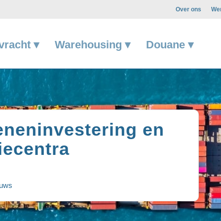
Over ons
Wer
vracht ▾
Warehousing ▾
Douane ▾
eneninvestering en
iecentra
euws