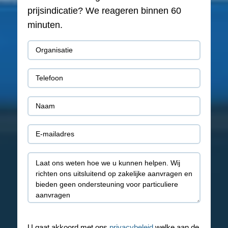
prijsindicatie? We reageren binnen 60
minuten.
Organisatie
(Vereist)
Telefoon
(Vereist)
Naam
(Vereist)
E-
mail
Toelichting
(Vereist)
U gaat akkoord met ons
privacybeleid
welke aan de