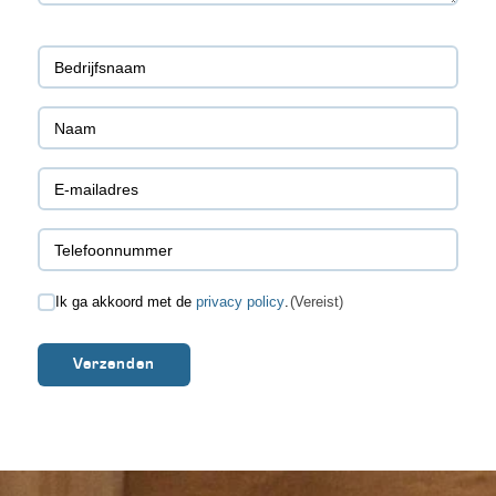
Bedrijfsnaam
(Vereist)
Naam
(Vereist)
E-
mailadres
Telefoonnummer
(Vereist)
(Vereist)
CONSENT
Ik ga akkoord met de
privacy policy
.
(Vereist)
(VEREIST)