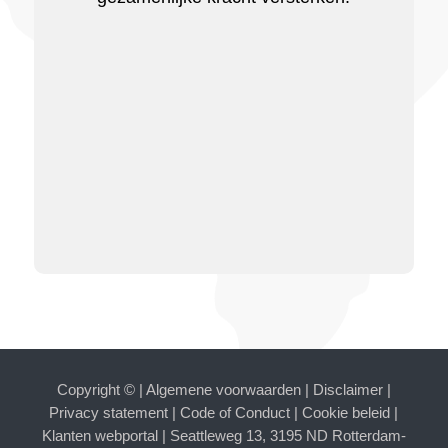
Copyright ©
|
Algemene voorwaarden
|
Disclaimer
|
Privacy statement
|
Code of Conduct
|
Cookie beleid
|
Klanten webportal
| Seattleweg 13, 3195 ND Rotterdam-