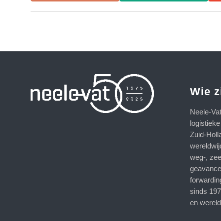
Wie z
Neele-Va
logistiek
Zuid-Holl
wereldwij
weg-, zee
geavance
forwardin
sinds 197
en wereld