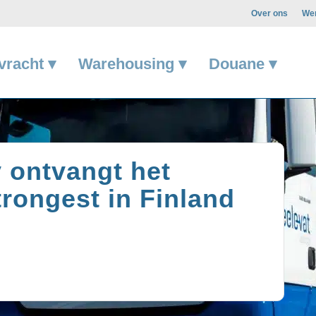
Over ons
Wer
vracht ▾
Warehousing ▾
Douane ▾
 ontvangt het
rongest in Finland