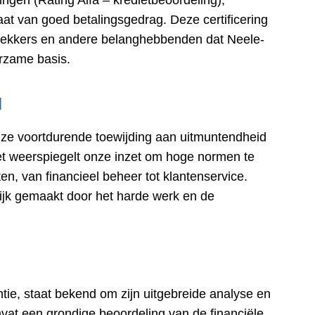
gen (Rating Alfa – kredietbeoordeling),
aat van goed betalingsgedrag. Deze certificering
strekkers en andere belanghebbenden dat Neele-
urzame basis.
d
onze voortdurende toewijding aan uitmuntendheid
Het weerspiegelt onze inzet om hoge normen te
en, van financieel beheer tot klantenservice.
lijk gemaakt door het harde werk en de
tie, staat bekend om zijn uitgebreide analyse en
omvat een grondige beoordeling van de financiële