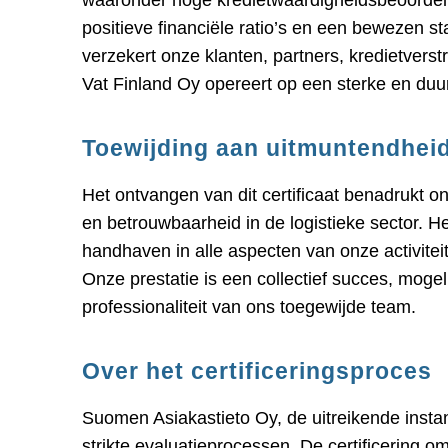
waaronder hoge kredietwaardigheidsbeoordelin
positieve financiële ratio’s en een bewezen st
verzekert onze klanten, partners, kredietver
Vat Finland Oy opereert op een sterke en du
Toewijding aan uitmuntendhei
Het ontvangen van dit certificaat benadrukt 
en betrouwbaarheid in de logistieke sector. 
handhaven in alle aspecten van onze activiteit
Onze prestatie is een collectief succes, moge
professionaliteit van ons toegewijde team.
Over het certificeringsproces
Suomen Asiakastieto Oy, de uitreikende instan
strikte evaluatieprocessen. De certificering 