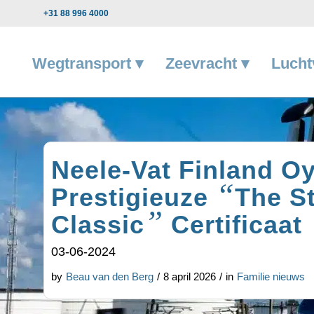
+31 88 996 4000
Wegtransport ▾
Zeevracht ▾
Lucht
Neele-Vat Finland Oy
“
Prestigieuze
The St
”
Classic
Certificaat
03-06-2024
by
Beau van den Berg
/
8 april 2026
/
in
Familie nieuws