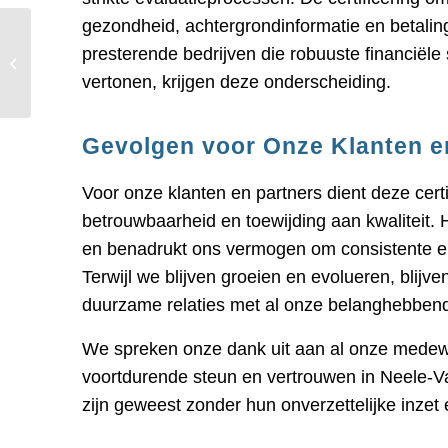
gezondheid, achtergrondinformatie en betaling
Neele-Vat: Trotse
presterende bedrijven die robuuste financiële 
partner van de Erasmus
vertonen, krijgen deze onderscheiding.
University Challenge
Gevolgen voor Onze Klanten e
Voor onze klanten en partners dient deze cert
betrouwbaarheid en toewijding aan kwaliteit. He
en benadrukt ons vermogen om consistente en
Terwijl we blijven groeien en evolueren, blij
duurzame relaties met al onze belanghebben
We spreken onze dank uit aan al onze medewe
voortdurende steun en vertrouwen in Neele-Va
zijn geweest zonder hun onverzettelijke inze