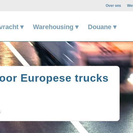
Over ons
Wer
vracht ▾
Warehousing ▾
Douane ▾
voor Europese trucks
s