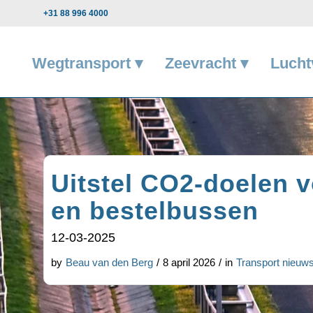
+31 88 996 4000
Wegtransport ▾
Zeevracht ▾
Lucht
Uitstel CO2-doelen 
en bestelbussen
12-03-2025
by
Beau van den Berg
/
8 april 2026
/
in
Transport nieuw