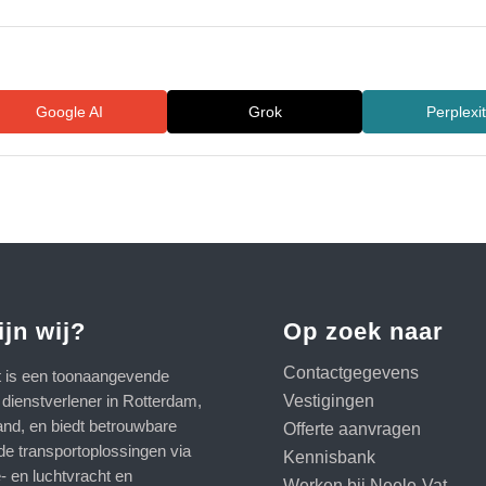
Google AI
Grok
Perplexi
ijn wij?
Op zoek naar
Contactgegevens
t is een toonaangevende
Vestigingen
e dienstverlener in Rotterdam,
and, en biedt betrouwbare
Offerte aanvragen
de transportoplossingen via
Kennisbank
- en luchtvracht en
Werken bij Neele-Vat