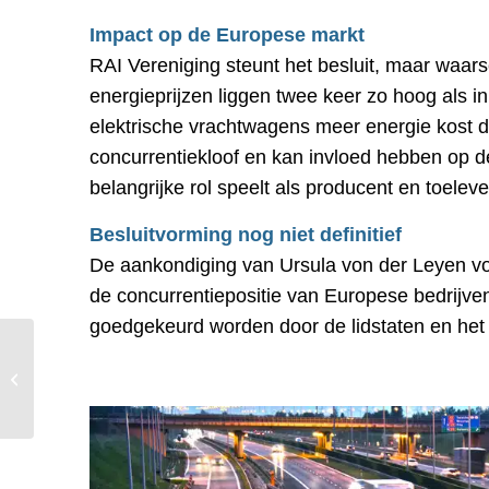
Impact op de Europese markt
RAI Vereniging steunt het besluit, maar waars
energieprijzen liggen twee keer zo hoog als in
elektrische vrachtwagens meer energie kost da
concurrentiekloof en kan invloed hebben op 
belangrijke rol speelt als producent en toeleve
Besluitvorming nog niet definitief
De aankondiging van Ursula von der Leyen vol
de concurrentiepositie van Europese bedrijven
goedgekeurd worden door de lidstaten en het
Trump dreigt met 25%
importheffingen op EU-
goederen: gevolgen
voor de logis...