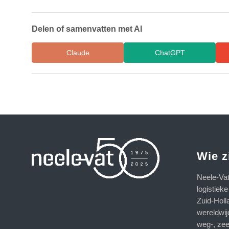
Delen of samenvatten met AI
Claude
ChatGPT
Wie z
Neele-Va
logistiek
Zuid-Holl
wereldwij
weg-, zee