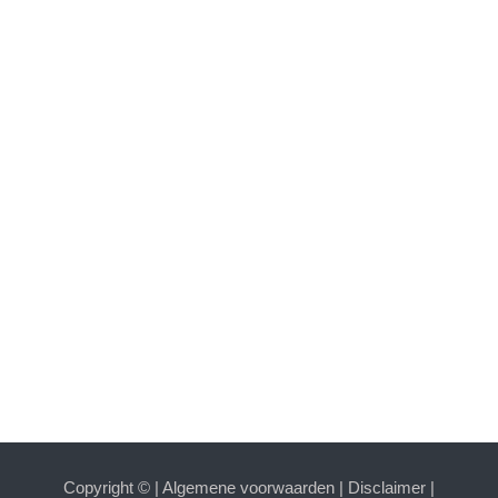
Copyright ©
|
Algemene voorwaarden
|
Disclaimer
|