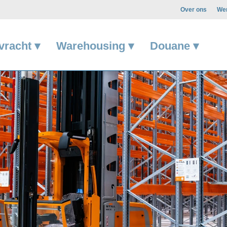
Over ons
Wer
vracht ▾
Warehousing ▾
Douane ▾