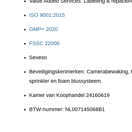
Value Added Services: Labelling & repackin
ISO 9001:2015
GMP+ 2020
FSSC 22000
Seveso
Beveiligingskenmerken: Camerabewaking, 
sprinkler en foam blussysteem.
Kamer van Koophandel 24160619
BTW-nummer: NL007145068B1