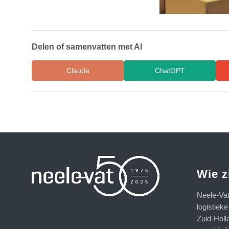
Delen of samenvatten met AI
Claude
ChatGPT
Wie z
Neele-Va
logistiek
Zuid-Holl