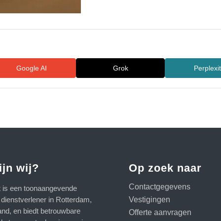
Google AI
Grok
Perplexi
ijn wij?
Op zoek naar
Contactgegevens
t is een toonaangevende
Vestigingen
e dienstverlener in Rotterdam,
and, en biedt betrouwbare
Offerte aanvragen