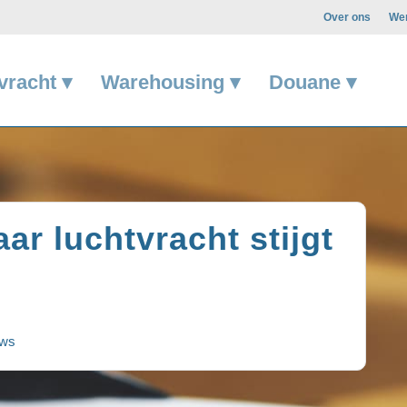
Over ons
Wer
vracht ▾
Warehousing ▾
Douane ▾
ar luchtvracht stijgt
uws