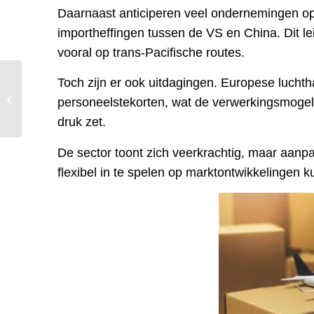
Daarnaast anticiperen veel ondernemingen o
importheffingen tussen de VS en China. Dit lei
vooral op trans-Pacifische routes.
Toch zijn er ook uitdagingen. Europese lucht
Containervervoer
tussen verstoring en
personeelstekorten, wat de verwerkingsmogel
vernieuwing
druk zet.
De sector toont zich veerkrachtig, maar aanpa
flexibel in te spelen op marktontwikkelingen k