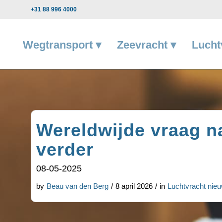
+31 88 996 4000
Wegtransport ▾
Zeevracht ▾
Lucht
Wereldwijde vraag na
verder
08-05-2025
by
Beau van den Berg
/
8 april 2026
/
in
Luchtvracht nie