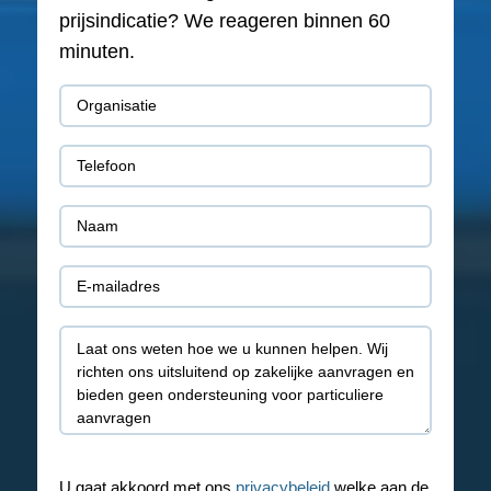
prijsindicatie? We reageren binnen 60
minuten.
Organisatie
(Vereist)
Telefoon
(Vereist)
Naam
(Vereist)
E-
mail
Toelichting
(Vereist)
U gaat akkoord met ons
privacybeleid
welke aan de