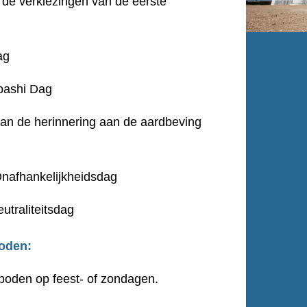
 de verkiezingen van de eerste
ag
nbashi Dag
van de herinnering aan de aardbeving
Onafhankelijkheidsdag
traliteitsdag
oden:
erboden op feest- of zondagen.