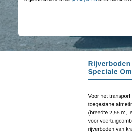
Rijverboden
Speciale Om
Voor het transpor
toegestane afmeti
(breedte 2,55 m, l
voor voertuigcombi
rijverboden van kr