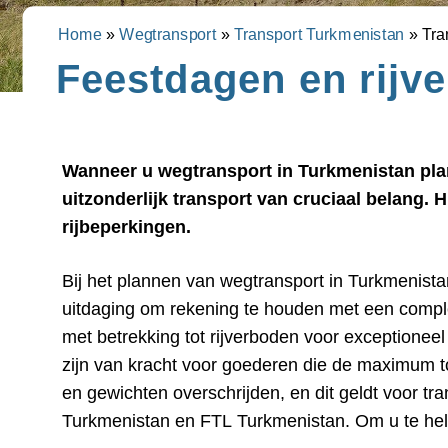
Home
»
Wegtransport
»
Transport Turkmenistan
»
Tra
Feestdagen en rijv
Wanneer u wegtransport in Turkmenistan plan
uitzonderlijk transport van cruciaal belang. 
rijbeperkingen.
Bij het plannen van wegtransport in Turkmenista
deze cruciale aspecten van het transportlandschap
uitdaging om rekening te houden met een compl
bieden we hieronder zowel een beknopt overzic
met betrekking tot rijverboden voor exceptioneel
bespreking van rijverboden op feestdagen, we
zijn van kracht voor goederen die de maximum 
en gewichten overschrijden, en dit geldt voor tr
Turkmenistan en FTL Turkmenistan. Om u te help