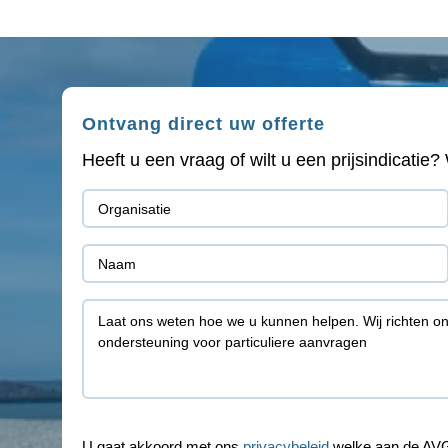
Ontvang direct uw offerte
Heeft u een vraag of wilt u een prijsindicati
Organisatie
(Vereist)
Naam
(Vereist)
Toelichting
U gaat akkoord met ons
privacybeleid
welke aan de AVG