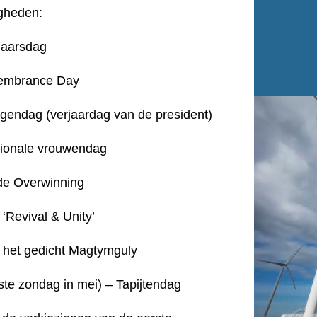
gheden:
jaarsdag
membrance Day
ggendag (verjaardag van de president)
ationale vrouwendag
de Overwinning
‘Revival & Unity’
 het gedicht Magtymguly
tste zondag in mei) – Tapijtendag