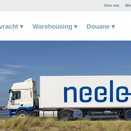
Over ons
Wer
vracht ▾
Warehousing ▾
Douane ▾