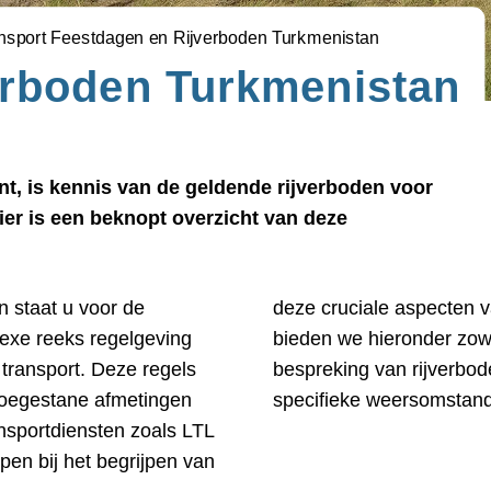
nsport Feestdagen en Rijverboden Turkmenistan
erboden Turkmenistan
t, is kennis van de geldende rijverboden voor
Hier is een beknopt overzicht van deze
n staat u voor de
 van Turkmenistan,
exe reeks regelgeving
ht als een diepgaande
 transport. Deze regels
gen, weekends, en bij
toegestane afmetingen
specifieke weersomstan
ansportdiensten zoals LTL
en bij het begrijpen van