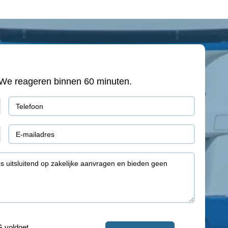
e? We reageren binnen 60 minuten.
Telefoon
(Vereist)
E-
mail
(Vereist)
 voldoet.