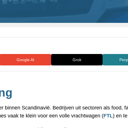
Google AI
Grok
Perp
ng
binnen Scandinavië. Bedrijven uit sectoren als food, far
es vaak te klein voor een volle vrachtwagen (
FTL
) en t