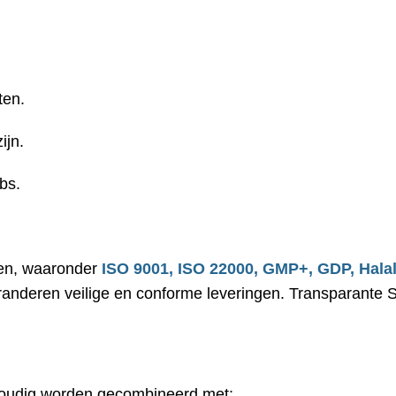
ten.
ijn.
bs.
ngen, waaronder
ISO 9001, ISO 22000, GMP+, GDP, Hala
aranderen veilige en conforme leveringen. Transparante 
oudig worden gecombineerd met: