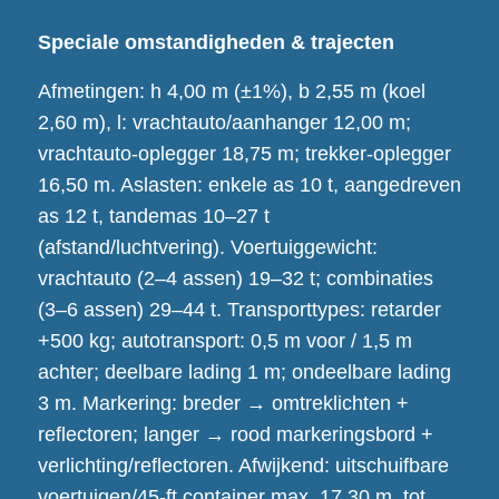
Speciale omstandigheden & trajecten
Afmetingen: h 4,00 m (±1%), b 2,55 m (koel
2,60 m), l: vrachtauto/aanhanger 12,00 m;
vrachtauto-oplegger 18,75 m; trekker-oplegger
16,50 m. Aslasten: enkele as 10 t, aangedreven
as 12 t, tandemas 10–27 t
(afstand/luchtvering). Voertuiggewicht:
vrachtauto (2–4 assen) 19–32 t; combinaties
(3–6 assen) 29–44 t. Transporttypes: retarder
+500 kg; autotransport: 0,5 m voor / 1,5 m
achter; deelbare lading 1 m; ondeelbare lading
3 m. Markering: breder → omtreklichten +
reflectoren; langer → rood markeringsbord +
verlichting/reflectoren. Afwijkend: uitschuifbare
voertuigen/45-ft container max. 17,30 m, tot