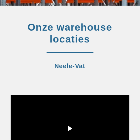
Onze warehouse
locaties
Neele-Vat