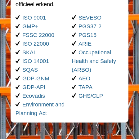
officieel erkend.
ISO 9001
SEVESO
GMP+
PGS37-2
FSSC 22000
PGS15
ISO 22000
ARIE
SKAL
Occupational
ISO 14001
Health and Safety
SQAS
(ARBO)
GDP-GNM
AEO
GDP-API
TAPA
Ecovadis
GHS/CLP
Environment and
Planning Act