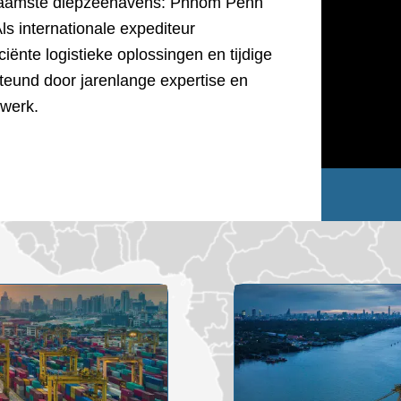
aamste diepzeehavens: Phnom Penh
ls internationale expediteur
ciënte logistieke oplossingen en tijdige
teund door jarenlange expertise en
twerk.