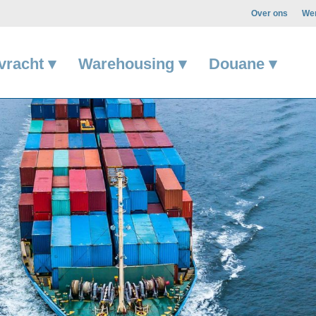
Over ons
Wer
vracht ▾
Warehousing ▾
Douane ▾