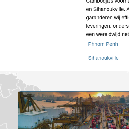
Cambodja's voorn
en Sihanoukville. A
garanderen wij effi
leveringen, onders
een wereldwijd ne
Phnom Penh
Sihanoukville