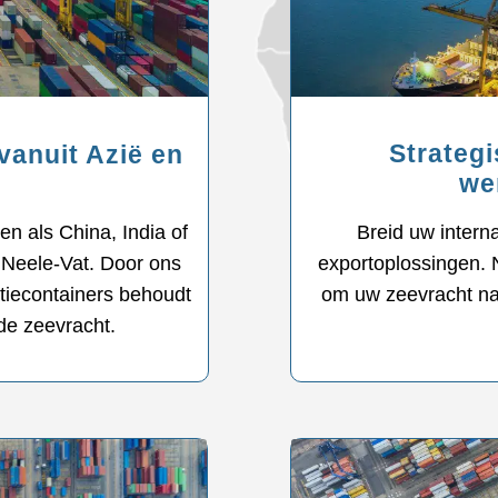
Strateg
vanuit Azië en
wer
Breid uw intern
en als China, India of
exportoplossingen.
 Neele-Vat. Door ons
om uw zeevracht naa
tiecontainers behoudt
de zeevracht.