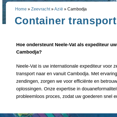
Home
»
Zeevracht
»
Azië
»
Cambodja
Container transpor
Hoe ondersteunt Neele-Vat als expediteur uw 
Cambodja?
Neele-Vat is uw internationale expediteur voor z
bereiken. Wij werken nauw samen met de belang
transport naar en vanuit Cambodja. Met ervarin
Cambodja, waardoor we optimale routes en korte 
zendingen, zorgen we voor efficiënte en betrouw
Kies voor Neele-Vat en ervaar onze professionele a
oplossingen. Onze expertise in douaneformalite
probleemloos proces, zodat uw goederen snel e