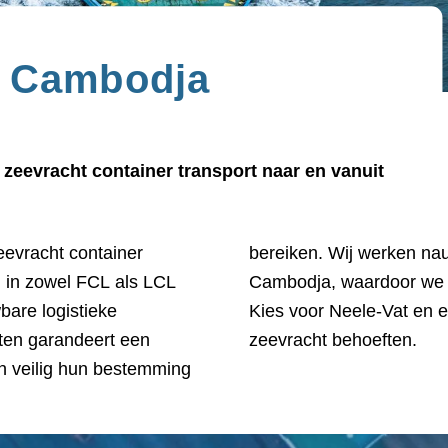
t Cambodja
zeevracht container transport naar en vanuit
eevracht container
rijkste havens van
g in zowel FCL als LCL
doorlooptijden bieden.
bare logistieke
anpak voor al uw
iten garandeert een
zeevracht behoeften.
n veilig hun bestemming