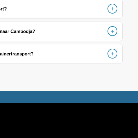
ort?
at naar Cambodja?
tainertransport?