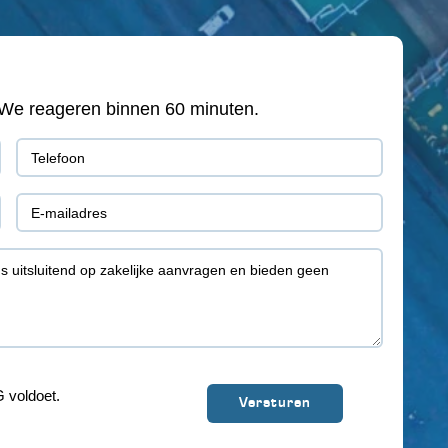
e? We reageren binnen 60 minuten.
Telefoon
(Vereist)
E-
mail
(Vereist)
 voldoet.