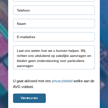
(Vereist)
Telefoon
(Vereist)
Naam
(Vereist)
E-
mail
Toelichting
(Vereist)
U gaat akkoord met ons
privacybeleid
welke aan de
AVG voldoet.