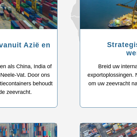
Strateg
vanuit Azië en
wer
Breid uw intern
en als China, India of
exportoplossingen.
 Neele-Vat. Door ons
om uw zeevracht naa
tiecontainers behoudt
de zeevracht.