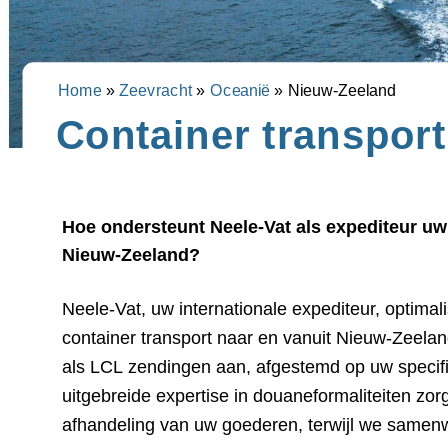
Home
»
Zeevracht
»
Oceanië
»
Nieuw-Zeeland
Container transpor
Hoe ondersteunt Neele-Vat als expediteur uw 
Nieuw-Zeeland?
Neele-Vat, uw internationale expediteur, optimal
belangrijkste havens van Nieuw-Zeeland. Zo 
container transport naar en vanuit Nieuw-Zeela
efficiënte, veilige en tijdige levering. Ver
als LCL zendingen aan, afgestemd op uw specif
professioneel en betrouwbaar zeevracht trans
uitgebreide expertise in douaneformaliteiten zor
afhandeling van uw goederen, terwijl we samen