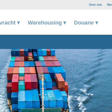
Over ons
Wer
vracht ▾
Warehousing ▾
Douane ▾