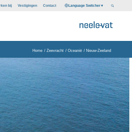
Language Switcher
ken bij
Vestigingen
Contact
Home
/
Zeevracht
/
Oceanië
/
Nieuw-Zeeland