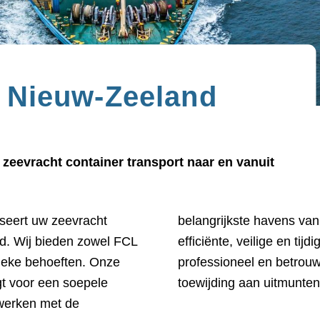
t Nieuw-Zeeland
zeevracht container transport naar en vanuit
iseert uw zeevracht
garanderen we een
nd. Wij bieden zowel FCL
trouw op Neele-Vat voor
ieke behoeften. Onze
port, en ervaar onze
gt voor een soepele
toewijding aan uitmunten
werken met de