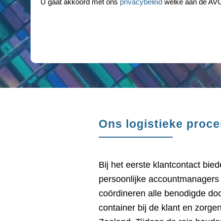
U gaat akkoord met ons
privacybeleid
welke aan de AVG
Ons logistieke proce
Bij het eerste klantcontact bie
persoonlijke accountmanagers
coördineren alle benodigde do
container bij de klant en zorge